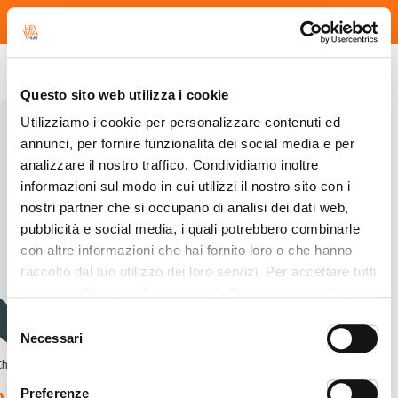
Ultime news dal sito Leviahub
Questo sito web utilizza i cookie
Utilizziamo i cookie per personalizzare contenuti ed
annunci, per fornire funzionalità dei social media e per
analizzare il nostro traffico. Condividiamo inoltre
informazioni sul modo in cui utilizzi il nostro sito con i
nostri partner che si occupano di analisi dei dati web,
pubblicità e social media, i quali potrebbero combinarle
con altre informazioni che hai fornito loro o che hanno
raccolto dal tuo utilizzo dei loro servizi. Per accettare tutti
i cookie, clicca su “Accetta tutti”. Per accettare solo i
cookie necessari, clicca su "Accetta necessari". Per
Selezione
ON
O
impostare, in modo granulare, le tue preferenze,
Necessari
del
seleziona la tipologia di cookie per cui presti il tuo
Chiusura estiva degli uffici Leviahub: dal 5 al 26 agosto
consenso
consenso e clicca su “Accetta selezionati”. Cliccando sul
ON
OFF
Preferenze